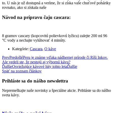
to. U nás je už dostupná a veríme, že si získa vaše chuťové poháriky
rovnako, ako si získala naše
Návod na prípravu čaju cascara:
8 gramov cascary (kopcovitú polievkovú lyžicu) zalejte 200 ml 96
°C vody a nechajte vylúhovať 4 minúty.
Kategórie:
Cascara
,
O káve
Prev
Predošlé
Peru je známe vďaka nádhernej prírode či Ríši Inkov.
Ale vedeli ste, že pestujú aj výbornú kávu?
Ďalšie
Osviežujúce kávové hity tohto leta
Ďalšie
Späť na zoznam článkov
Prihláste sa do nášho newslettra
Nepremeškajte naše novinky a špeciálne akcie. Prihláste sa do nášho
sveta kávy.