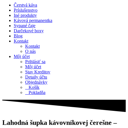
Čerstvá káva
Príslušenstvo
Iné produkty
Kávová permanentka
Sypané čaje
Darčekové boxy
Blog
Kontakt
Kontakt
O nás
Môj účet
Prihlásiť sa
Môj účet
Stav Kreditov
Detaily účtu
Objednávky
Košík
Pokladňa
Lahodná šupka kávovníkovej čerešne –