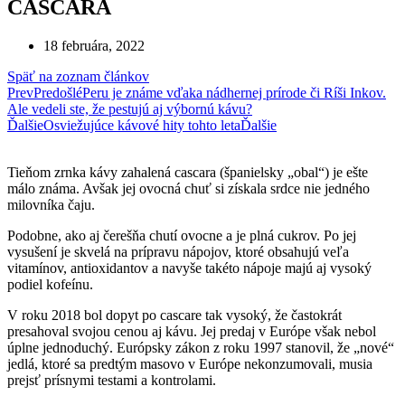
CASCARA
18 februára, 2022
Späť na zoznam článkov
Prev
Predošlé
Peru je známe vďaka nádhernej prírode či Ríši Inkov.
Ale vedeli ste, že pestujú aj výbornú kávu?
Ďalšie
Osviežujúce kávové hity tohto leta
Ďalšie
Tieňom zrnka kávy zahalená cascara (španielsky „obal“) je ešte
málo známa. Avšak jej ovocná chuť si získala srdce nie jedného
milovníka čaju.
Podobne, ako aj čerešňa chutí ovocne a je plná cukrov. Po jej
vysušení je skvelá na prípravu nápojov, ktoré obsahujú veľa
vitamínov, antioxidantov a navyše takéto nápoje majú aj vysoký
podiel kofeínu.
V roku 2018 bol dopyt po cascare tak vysoký, že častokrát
presahoval svojou cenou aj kávu. Jej predaj v Európe však nebol
úplne jednoduchý. Európsky zákon z roku 1997 stanovil, že „nové“
jedlá, ktoré sa predtým masovo v Európe nekonzumovali, musia
prejsť prísnymi testami a kontrolami.