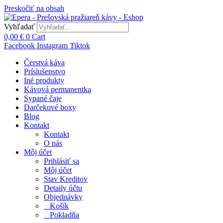
Preskočiť na obsah
Vyhľadať
0,00
€
0
Cart
Facebook
Instagram
Tiktok
Čerstvá káva
Príslušenstvo
Iné produkty
Kávová permanentka
Sypané čaje
Darčekové boxy
Blog
Kontakt
Kontakt
O nás
Môj účet
Prihlásiť sa
Môj účet
Stav Kreditov
Detaily účtu
Objednávky
Košík
Pokladňa