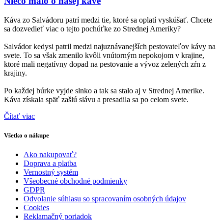
Niečo málo o našej káve
Káva zo Salvádoru patrí medzi tie, ktoré sa oplatí vyskúšať. Chcete
sa dozvedieť viac o tejto pochúťke zo Strednej Ameriky?
Salvádor kedysi patril medzi najuznávanejších pestovateľov kávy na
svete. To sa však zmenilo kvôli vnútorným nepokojom v krajine,
ktoré mali negatívny dopad na pestovanie a vývoz zelených zŕn z
krajiny.
Po každej búrke vyjde slnko a tak sa stalo aj v Strednej Amerike.
Káva získala späť zašlú slávu a presadila sa po celom svete.
Čítať viac
Všetko o nákupe
Ako nakupovať?
Doprava a platba
Vernostný systém
Všeobecné obchodné podmienky
GDPR
Odvolanie súhlasu so spracovaním osobných údajov
Cookies
Reklamačný poriadok