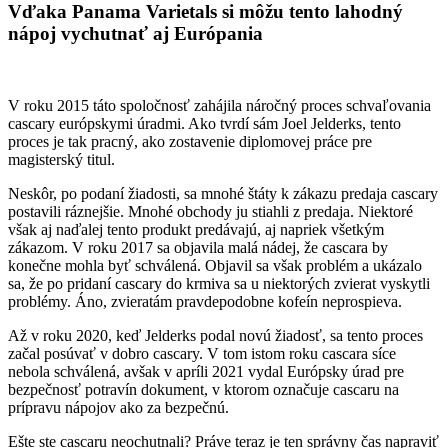
Vďaka Panama Varietals si môžu tento lahodný
nápoj vychutnať aj Európania
V roku 2015 táto spoločnosť zahájila náročný proces schvaľovania
cascary európskymi úradmi. Ako tvrdí sám Joel Jelderks, tento
proces je tak pracný, ako zostavenie diplomovej práce pre
magisterský titul.
Neskôr, po podaní žiadosti, sa mnohé štáty k zákazu predaja cascary
postavili ráznejšie. Mnohé obchody ju stiahli z predaja. Niektoré
však aj naďalej tento produkt predávajú, aj napriek všetkým
zákazom. V roku 2017 sa objavila malá nádej, že cascara by
konečne mohla byť schválená. Objavil sa však problém a ukázalo
sa, že po pridaní cascary do krmiva sa u niektorých zvierat vyskytli
problémy. Áno, zvieratám pravdepodobne kofeín neprospieva.
Až v roku 2020, keď Jelderks podal novú žiadosť, sa tento proces
začal posúvať v dobro cascary. V tom istom roku cascara síce
nebola schválená, avšak v apríli 2021 vydal Európsky úrad pre
bezpečnosť potravín dokument, v ktorom označuje cascaru na
prípravu nápojov ako za bezpečnú.
Ešte ste cascaru neochutnali? Práve teraz je ten správny čas napraviť