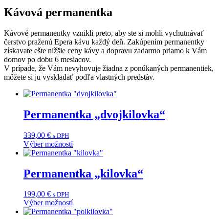
Kávová permanentka
Kávové permanentky vznikli preto, aby ste si mohli vychutnávať
čerstvo praženú Epera kávu každý deň. Zakúpením permanentky
získavate ešte nižšie ceny kávy a dopravu zadarmo priamo k Vám
domov po dobu 6 mesiacov.
V prípade, že Vám nevyhovuje žiadna z ponúkaných permanentiek,
môžete si ju vyskladať podľa vlastných predstáv.
Permanentka „dvojkilovka“
339,00
€
s DPH
Výber možností
Tento
produkt
má
Permanentka „kilovka“
viacero
variantov.
199,00
€
s DPH
Možnosti
Výber možností
si
Tento
môžete