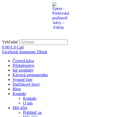
Preskočiť
na
obsah
Vyhľadať
0,00
€
0
Cart
Facebook
Instagram
Tiktok
Čerstvá káva
Príslušenstvo
Iné produkty
Kávová permanentka
Sypané čaje
Darčekové boxy
Blog
Kontakt
Kontakt
O nás
Môj účet
Prihlásiť sa