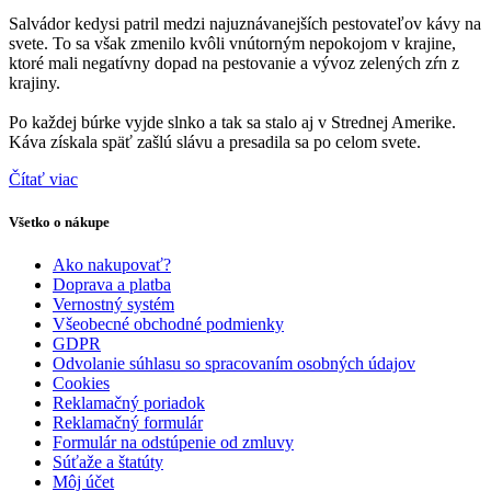
Salvádor kedysi patril medzi najuznávanejších pestovateľov kávy na
svete. To sa však zmenilo kvôli vnútorným nepokojom v krajine,
ktoré mali negatívny dopad na pestovanie a vývoz zelených zŕn z
krajiny.
Po každej búrke vyjde slnko a tak sa stalo aj v Strednej Amerike.
Káva získala späť zašlú slávu a presadila sa po celom svete.
Čítať viac
Všetko o nákupe
Ako nakupovať?
Doprava a platba
Vernostný systém
Všeobecné obchodné podmienky
GDPR
Odvolanie súhlasu so spracovaním osobných údajov
Cookies
Reklamačný poriadok
Reklamačný formulár
Formulár na odstúpenie od zmluvy
Súťaže a štatúty
Môj účet