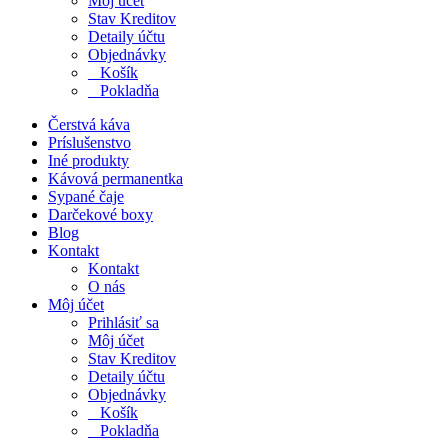
Môj účet
Stav Kreditov
Detaily účtu
Objednávky
Košík
Pokladňa
Čerstvá káva
Príslušenstvo
Iné produkty
Kávová permanentka
Sypané čaje
Darčekové boxy
Blog
Kontakt
Kontakt
O nás
Môj účet
Prihlásiť sa
Môj účet
Stav Kreditov
Detaily účtu
Objednávky
Košík
Pokladňa