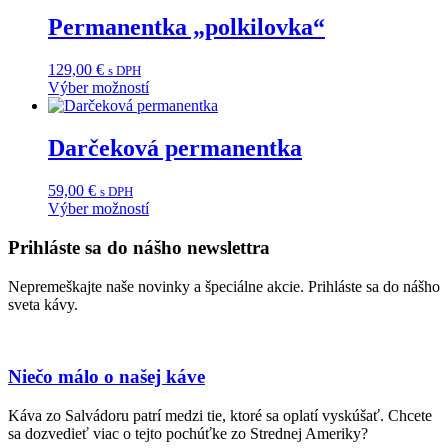
produkt
vybrať
má
Permanentka „polkilovka“
na
viacero
stránke
variantov.
produktu.
129,00
€
s DPH
Možnosti
Výber možností
si
Tento
môžete
produkt
vybrať
má
Darčeková permanentka
na
viacero
stránke
variantov.
produktu.
59,00
€
s DPH
Možnosti
Výber možností
si
Tento
môžete
produkt
Prihláste sa do nášho newslettra
vybrať
má
na
viacero
stránke
Nepremeškajte naše novinky a špeciálne akcie. Prihláste sa do nášho
variantov.
produktu.
sveta kávy.
Možnosti
si
môžete
vybrať
Niečo málo o našej káve
na
stránke
Káva zo Salvádoru patrí medzi tie, ktoré sa oplatí vyskúšať. Chcete
produktu.
sa dozvedieť viac o tejto pochúťke zo Strednej Ameriky?