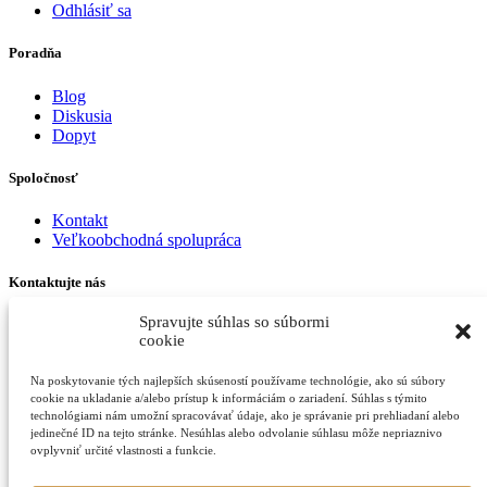
Odhlásiť sa
Poradňa
Blog
Diskusia
Dopyt
Spoločnosť
Kontakt
Veľkoobchodná spolupráca
Kontaktujte nás
Spravujte súhlas so súbormi
Budovateľská 34, 080 01 Prešov
cookie
Email:
kava@praziarenepera.sk
Na poskytovanie tých najlepších skúseností používame technológie, ako sú súbory
Telefónne číslo:
cookie na ukladanie a/alebo prístup k informáciám o zariadení. Súhlas s týmito
+421 948 509 289
technológiami nám umožní spracovávať údaje, ako je správanie pri prehliadaní alebo
jedinečné ID na tejto stránke. Nesúhlas alebo odvolanie súhlasu môže nepriaznivo
Otváracie hodiny:
ovplyvniť určité vlastnosti a funkcie.
pondelok - piatok: 9:00 - 17:30
sobota - nedeľa: zatvorené