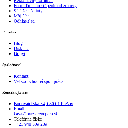
Reklamačný formulár
Formulár na odstúpenie od zmluvy
Súťaže a štatúty
Môj účet
Odhlásiť sa
Poradňa
Blog
Diskusia
Dopyt
Spoločnosť
Kontakt
Veľkoobchodná spolupráca
Kontaktujte nás
Budovateľská 34, 080 01 Prešov
Email:
kava@praziarenepera.sk
Telefónne číslo:
+421 948 509 289