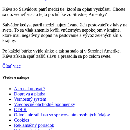
na
stránke
Káva zo Salvádoru patrí medzi tie, ktoré sa oplatí vyskúšať. Chcete
produktu.
sa dozvedieť viac o tejto pochúťke zo Strednej Ameriky?
Salvádor kedysi patril medzi najuznávanejších pestovateľov kávy na
svete. To sa však zmenilo kvôli vnútorným nepokojom v krajine,
ktoré mali negatívny dopad na pestovanie a vývoz zelených zŕn z
krajiny.
Po každej búrke vyjde slnko a tak sa stalo aj v Strednej Amerike.
Káva získala späť zašlú slávu a presadila sa po celom svete.
Čítať viac
Všetko o nákupe
Ako nakupovať?
Doprava a platba
Vernostný systém
Všeobecné obchodné podmienky
GDPR
Odvolanie súhlasu so spracovaním osobných údajov
Cookies
Reklamačný poriadok