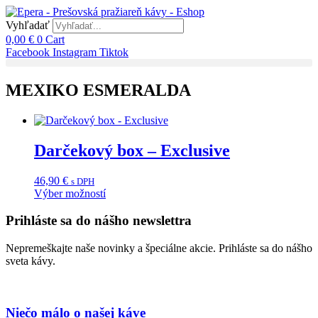
Preskočiť
na
Vyhľadať
obsah
0,00
€
0
Cart
Facebook
Instagram
Tiktok
MEXIKO ESMERALDA
Darčekový box – Exclusive
46,90
€
s DPH
Výber možností
Tento
produkt
Prihláste sa do nášho newslettra
má
viacero
Nepremeškajte naše novinky a špeciálne akcie. Prihláste sa do nášho
variantov.
sveta kávy.
Možnosti
si
môžete
vybrať
Niečo málo o našej káve