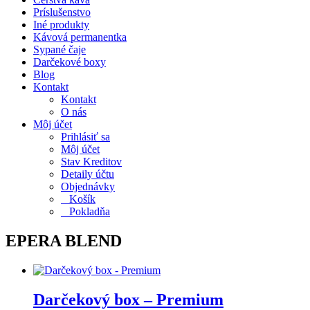
Príslušenstvo
Iné produkty
Kávová permanentka
Sypané čaje
Darčekové boxy
Blog
Kontakt
Kontakt
O nás
Môj účet
Prihlásiť sa
Môj účet
Stav Kreditov
Detaily účtu
Objednávky
Košík
Pokladňa
EPERA BLEND
Darčekový box – Premium