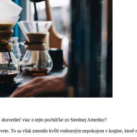
sa dozvedieť viac o tejto pochúťke zo Strednej Ameriky?
svete. To sa však zmenilo kvôli vnútorným nepokojom v krajine, ktoré m