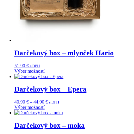
Darčekový box – mlynček Hario
51,90
€
s DPH
Výber možností
Tento
produkt
má
Darčekový box – Epera
viacero
variantov.
Price
40,90
€
–
44,90
€
s DPH
Možnosti
range:
Výber možností
si
Tento
40,90 €
môžete
produkt
through
vybrať
má
44,90 €
Darčekový box – moka
na
viacero
stránke
variantov.