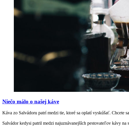
Niečo málo o našej káve
Káva zo Salvádoru patrí medzi tie, ktoré sa oplatí vyskúšať. Chcete 
Salvádor kedysi patril medzi najuznávanejších pestovateľov kávy na 