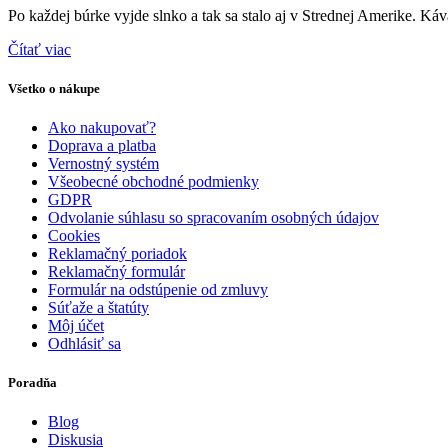
Po každej búrke vyjde slnko a tak sa stalo aj v Strednej Amerike. Káva
Čítať viac
Všetko o nákupe
Ako nakupovať?
Doprava a platba
Vernostný systém
Všeobecné obchodné podmienky
GDPR
Odvolanie súhlasu so spracovaním osobných údajov
Cookies
Reklamačný poriadok
Reklamačný formulár
Formulár na odstúpenie od zmluvy
Súťaže a štatúty
Môj účet
Odhlásiť sa
Poradňa
Blog
Diskusia