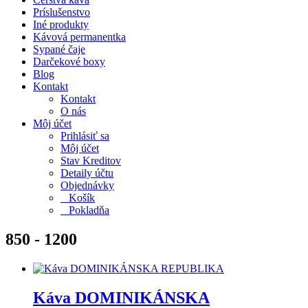
Príslušenstvo
Iné produkty
Kávová permanentka
Sypané čaje
Darčekové boxy
Blog
Kontakt
Kontakt
O nás
Môj účet
Prihlásiť sa
Môj účet
Stav Kreditov
Detaily účtu
Objednávky
Košík
Pokladňa
850 - 1200
Káva DOMINIKÁNSKA