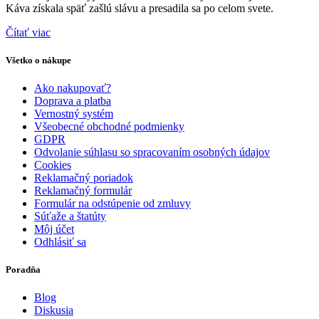
Káva získala späť zašlú slávu a presadila sa po celom svete.
Čítať viac
Všetko o nákupe
Ako nakupovať?
Doprava a platba
Vernostný systém
Všeobecné obchodné podmienky
GDPR
Odvolanie súhlasu so spracovaním osobných údajov
Cookies
Reklamačný poriadok
Reklamačný formulár
Formulár na odstúpenie od zmluvy
Súťaže a štatúty
Môj účet
Odhlásiť sa
Poradňa
Blog
Diskusia