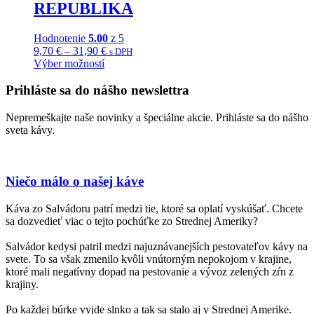
REPUBLIKA
Hodnotenie
5.00
z 5
Price
9,70
€
–
31,90
€
s DPH
range:
Výber možností
Tento
9,70 €
produkt
through
Prihláste sa do nášho newslettra
má
31,90 €
viacero
Nepremeškajte naše novinky a špeciálne akcie. Prihláste sa do nášho
variantov.
sveta kávy.
Možnosti
si
môžete
vybrať
Niečo málo o našej káve
na
stránke
Káva zo Salvádoru patrí medzi tie, ktoré sa oplatí vyskúšať. Chcete
produktu.
sa dozvedieť viac o tejto pochúťke zo Strednej Ameriky?
Salvádor kedysi patril medzi najuznávanejších pestovateľov kávy na
svete. To sa však zmenilo kvôli vnútorným nepokojom v krajine,
ktoré mali negatívny dopad na pestovanie a vývoz zelených zŕn z
krajiny.
Po každej búrke vyjde slnko a tak sa stalo aj v Strednej Amerike.