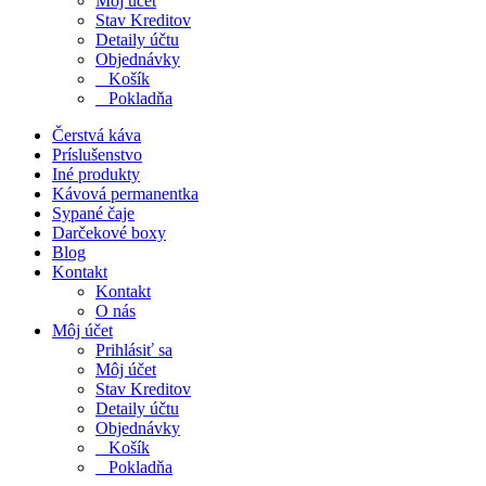
Môj účet
Stav Kreditov
Detaily účtu
Objednávky
Košík
Pokladňa
Čerstvá káva
Príslušenstvo
Iné produkty
Kávová permanentka
Sypané čaje
Darčekové boxy
Blog
Kontakt
Kontakt
O nás
Môj účet
Prihlásiť sa
Môj účet
Stav Kreditov
Detaily účtu
Objednávky
Košík
Pokladňa