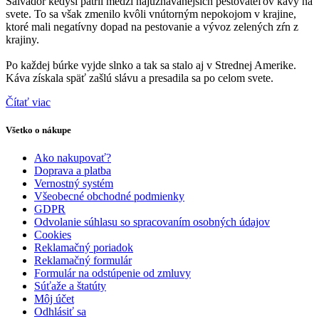
Salvádor kedysi patril medzi najuznávanejších pestovateľov kávy na
svete. To sa však zmenilo kvôli vnútorným nepokojom v krajine,
ktoré mali negatívny dopad na pestovanie a vývoz zelených zŕn z
krajiny.
Po každej búrke vyjde slnko a tak sa stalo aj v Strednej Amerike.
Káva získala späť zašlú slávu a presadila sa po celom svete.
Čítať viac
Všetko o nákupe
Ako nakupovať?
Doprava a platba
Vernostný systém
Všeobecné obchodné podmienky
GDPR
Odvolanie súhlasu so spracovaním osobných údajov
Cookies
Reklamačný poriadok
Reklamačný formulár
Formulár na odstúpenie od zmluvy
Súťaže a štatúty
Môj účet
Odhlásiť sa