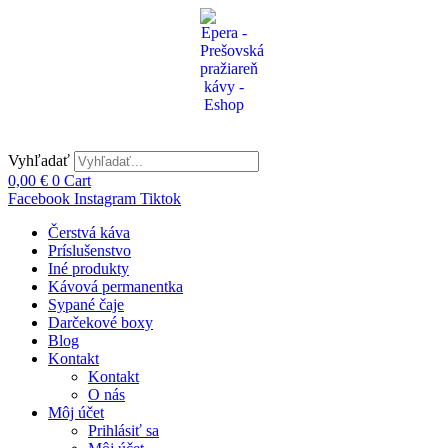
Preskočiť
na
obsah
Vyhľadať
0,00
€
0
Cart
Facebook
Instagram
Tiktok
Čerstvá káva
Príslušenstvo
Iné produkty
Kávová permanentka
Sypané čaje
Darčekové boxy
Blog
Kontakt
Kontakt
O nás
Môj účet
Prihlásiť sa