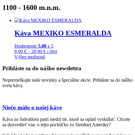
1100 - 1600 m.n.m.
Káva MEXIKO ESMERALDA
Hodnotenie
5.00
z 5
Price
8,90
€
–
28,90
€
s DPH
range:
Výber možností
Tento
8,90 €
produkt
through
Prihláste sa do nášho newslettra
má
28,90 €
viacero
Nepremeškajte naše novinky a špeciálne akcie. Prihláste sa do nášho
variantov.
sveta kávy.
Možnosti
si
môžete
vybrať
Niečo málo o našej káve
na
stránke
Káva zo Salvádoru patrí medzi tie, ktoré sa oplatí vyskúšať. Chcete
produktu.
sa dozvedieť viac o tejto pochúťke zo Strednej Ameriky?