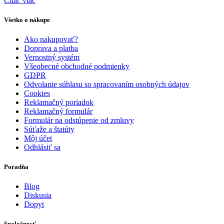
Čítať viac
Všetko o nákupe
Ako nakupovať?
Doprava a platba
Vernostný systém
Všeobecné obchodné podmienky
GDPR
Odvolanie súhlasu so spracovaním osobných údajov
Cookies
Reklamačný poriadok
Reklamačný formulár
Formulár na odstúpenie od zmluvy
Súťaže a štatúty
Môj účet
Odhlásiť sa
Poradňa
Blog
Diskusia
Dopyt
Spoločnosť