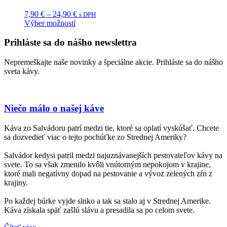
Price
7,90
€
–
24,90
€
s DPH
range:
Výber možností
Tento
7,90 €
produkt
through
Prihláste sa do nášho newslettra
má
24,90 €
viacero
Nepremeškajte naše novinky a špeciálne akcie. Prihláste sa do nášho
variantov.
sveta kávy.
Možnosti
si
môžete
vybrať
Niečo málo o našej káve
na
stránke
Káva zo Salvádoru patrí medzi tie, ktoré sa oplatí vyskúšať. Chcete
produktu.
sa dozvedieť viac o tejto pochúťke zo Strednej Ameriky?
Salvádor kedysi patril medzi najuznávanejších pestovateľov kávy na
svete. To sa však zmenilo kvôli vnútorným nepokojom v krajine,
ktoré mali negatívny dopad na pestovanie a vývoz zelených zŕn z
krajiny.
Po každej búrke vyjde slnko a tak sa stalo aj v Strednej Amerike.
Káva získala späť zašlú slávu a presadila sa po celom svete.