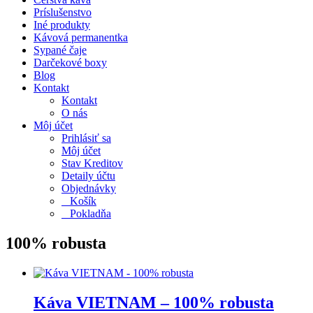
Príslušenstvo
Iné produkty
Kávová permanentka
Sypané čaje
Darčekové boxy
Blog
Kontakt
Kontakt
O nás
Môj účet
Prihlásiť sa
Môj účet
Stav Kreditov
Detaily účtu
Objednávky
Košík
Pokladňa
100% robusta
Káva VIETNAM – 100% robusta