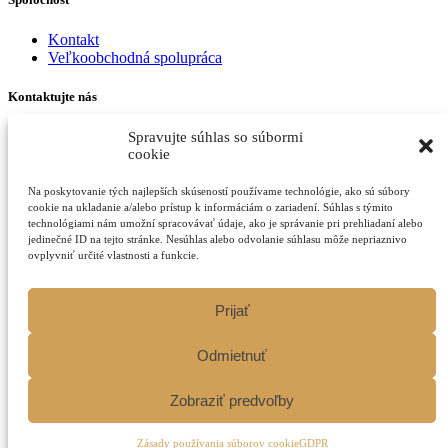
Kontakt
Veľkoobchodná spolupráca
Kontaktujte nás
Budovateľská 34, 080 01 Prešov
Spravujte súhlas so súbormi
Email:
cookie
kava@praziarenepera.sk
Telefónne číslo:
Na poskytovanie tých najlepších skúseností používame technológie, ako sú súbory
+421 948 509 289
cookie na ukladanie a/alebo prístup k informáciám o zariadení. Súhlas s týmito
technológiami nám umožní spracovávať údaje, ako je správanie pri prehliadaní alebo
Otváracie hodiny:
jedinečné ID na tejto stránke. Nesúhlas alebo odvolanie súhlasu môže nepriaznivo
ovplyvniť určité vlastnosti a funkcie.
pondelok - piatok: 9:00 - 17:30
sobota - nedeľa: zatvorené
Prijať
Facebook
Instagram
Tiktok
Odmietnuť
Zobraziť predvoľby
Copyright ©2021-2026 PraziarenEpera.sk | Made with
by
biznis.help
Zásady používania súborov cookie
GDPR