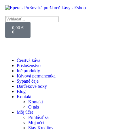
0,00
€
0
Čerstvá káva
Príslušenstvo
Iné produkty
Kávová permanentka
Sypané čaje
Darčekové boxy
Blog
Kontakt
Kontakt
O nás
Môj účet
Prihlásiť sa
Môj účet
Stav Kreditov