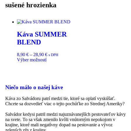
sušené hrozienka
Káva SUMMER
BLEND
8,90
€
–
28,90
€
s DPH
Výber možností
Niečo málo o našej káve
Káva zo Salvádoru patrí medzi tie, ktoré sa oplatí vyskúšať.
Chcete sa dozvedieť viac o tejto pochúťke zo Strednej Ameriky?
Salvádor kedysi patril medzi najuznávanejších pestovateľov kávy
na svete. To sa však zmenilo kvôli vnútorným nepokojom v
krajine, ktoré mali negatívny dopad na pestovanie a vývoz
zelených zŕn z krajiny.