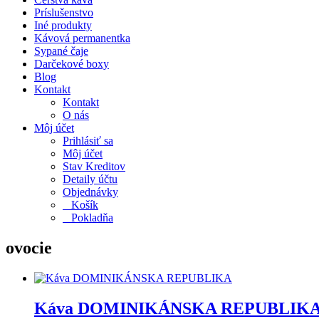
Príslušenstvo
Iné produkty
Kávová permanentka
Sypané čaje
Darčekové boxy
Blog
Kontakt
Kontakt
O nás
Môj účet
Prihlásiť sa
Môj účet
Stav Kreditov
Detaily účtu
Objednávky
Košík
Pokladňa
ovocie
Káva DOMINIKÁNSKA REPUBLIK