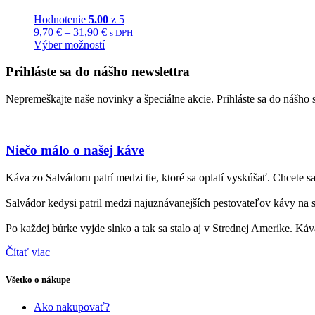
Hodnotenie
5.00
z 5
Price
9,70
€
–
31,90
€
s DPH
range:
Výber možností
Tento
9,70 €
produkt
through
Prihláste sa do nášho newslettra
má
31,90 €
viacero
Nepremeškajte naše novinky a špeciálne akcie. Prihláste sa do nášho 
variantov.
Možnosti
si
môžete
Niečo málo o našej káve
vybrať
na
Káva zo Salvádoru patrí medzi tie, ktoré sa oplatí vyskúšať. Chcete 
stránke
produktu.
Salvádor kedysi patril medzi najuznávanejších pestovateľov kávy na 
Po každej búrke vyjde slnko a tak sa stalo aj v Strednej Amerike. Káva
Čítať viac
Všetko o nákupe
Ako nakupovať?