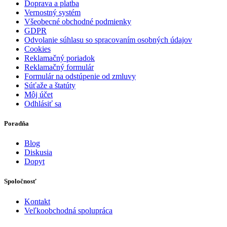
Doprava a platba
Vernostný systém
Všeobecné obchodné podmienky
GDPR
Odvolanie súhlasu so spracovaním osobných údajov
Cookies
Reklamačný poriadok
Reklamačný formulár
Formulár na odstúpenie od zmluvy
Súťaže a štatúty
Môj účet
Odhlásiť sa
Poradňa
Blog
Diskusia
Dopyt
Spoločnosť
Kontakt
Veľkoobchodná spolupráca