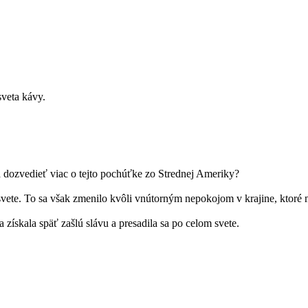
sveta kávy.
sa dozvedieť viac o tejto pochúťke zo Strednej Ameriky?
svete. To sa však zmenilo kvôli vnútorným nepokojom v krajine, ktoré m
 získala späť zašlú slávu a presadila sa po celom svete.