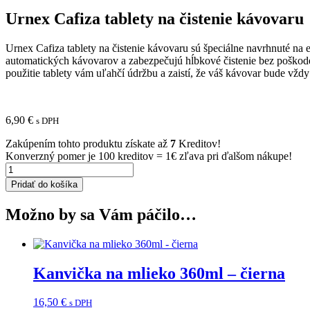
Urnex Cafiza tablety na čistenie kávovaru
Urnex Cafiza tablety na čistenie kávovaru sú špeciálne navrhnuté na
automatických kávovarov a zabezpečujú hĺbkové čistenie bez poškodeni
použitie tablety vám uľahčí údržbu a zaistí, že váš kávovar bude vžd
6,90
€
s DPH
Zakúpením tohto produktu získate až
7
Kreditov!
Konverzný pomer je 100 kreditov = 1€ zľava pri ďalšom nákupe!
množstvo
Urnex
Pridať do košíka
Cafiza
tablety
Možno by sa Vám páčilo…
na
čistenie
kávovaru
Kanvička na mlieko 360ml – čierna
16,50
€
s DPH