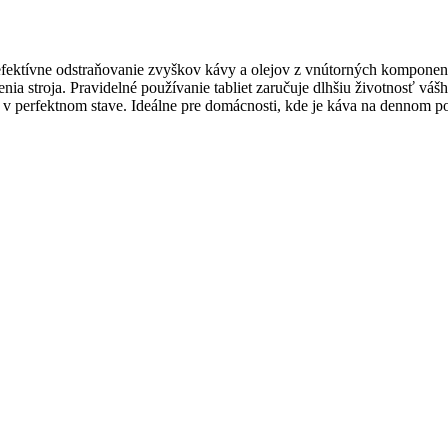
 efektívne odstraňovanie zvyškov kávy a olejov z vnútorných komponent
a stroja. Pravidelné používanie tabliet zaručuje dlhšiu životnosť vášh
y v perfektnom stave. Ideálne pre domácnosti, kde je káva na dennom p