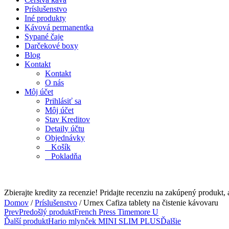
Príslušenstvo
Iné produkty
Kávová permanentka
Sypané čaje
Darčekové boxy
Blog
Kontakt
Kontakt
O nás
Môj účet
Prihlásiť sa
Môj účet
Stav Kreditov
Detaily účtu
Objednávky
Košík
Pokladňa
Zbierajte kredity za recenzie!
Pridajte recenziu na zakúpený produkt, 
Domov
/
Príslušenstvo
/ Urnex Cafiza tablety na čistenie kávovaru
Prev
Predošlý produkt
French Press Timemore U
Ďalší produkt
Hario mlynček MINI SLIM PLUS
Ďalšie