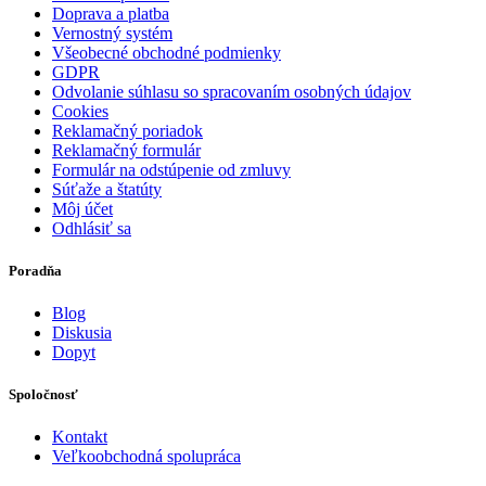
Doprava a platba
Vernostný systém
Všeobecné obchodné podmienky
GDPR
Odvolanie súhlasu so spracovaním osobných údajov
Cookies
Reklamačný poriadok
Reklamačný formulár
Formulár na odstúpenie od zmluvy
Súťaže a štatúty
Môj účet
Odhlásiť sa
Poradňa
Blog
Diskusia
Dopyt
Spoločnosť
Kontakt
Veľkoobchodná spolupráca