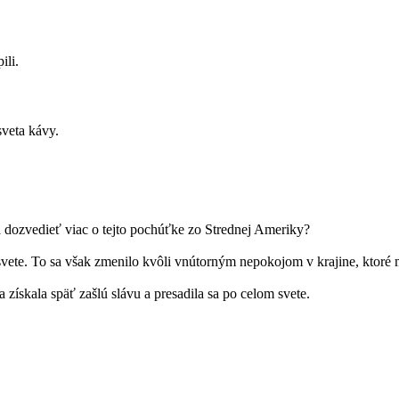
ili.
sveta kávy.
sa dozvedieť viac o tejto pochúťke zo Strednej Ameriky?
svete. To sa však zmenilo kvôli vnútorným nepokojom v krajine, ktoré m
 získala späť zašlú slávu a presadila sa po celom svete.