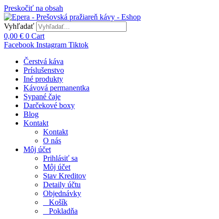
Preskočiť na obsah
Vyhľadať
0,00
€
0
Cart
Facebook
Instagram
Tiktok
Čerstvá káva
Príslušenstvo
Iné produkty
Kávová permanentka
Sypané čaje
Darčekové boxy
Blog
Kontakt
Kontakt
O nás
Môj účet
Prihlásiť sa
Môj účet
Stav Kreditov
Detaily účtu
Objednávky
Košík
Pokladňa