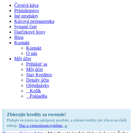
Čerstvá káva
Príslušenstvo
Iné produkty
Kávová permanentka
Sypané čaje
Darčekové boxy
Blog
Kontakt
Kontakt
O nás
Môj účet
Prihlásiť sa
Môj účet
Stav Kreditov
Detaily účtu
Objednávky
Košík
Pokladňa
Zbierajte kredity za recenzie!
Pridajte recenziu na zakúpený produkt, a získate kredity pre zľavu na ďalší
nákup.
Viac o vernostnom systéme.
×