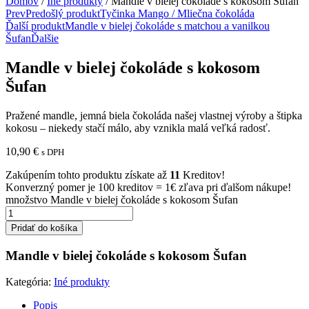
Domov
/
Iné produkty
/ Mandle v bielej čokoláde s kokosom Šufan
Prev
Predošlý produkt
Tyčinka Mango / Mliečna čokoláda
Ďalší produkt
Mandle v bielej čokoláde s matchou a vanilkou
Šufan
Ďalšie
Mandle v bielej čokoláde s kokosom
Šufan
Pražené mandle, jemná biela čokoláda našej vlastnej výroby a štipka
kokosu – niekedy stačí málo, aby vznikla malá veľká radosť.
10,90
€
s DPH
Zakúpením tohto produktu získate až
11
Kreditov!
Konverzný pomer je 100 kreditov = 1€ zľava pri ďalšom nákupe!
množstvo Mandle v bielej čokoláde s kokosom Šufan
Pridať do košíka
Mandle v bielej čokoláde s kokosom Šufan
Kategória:
Iné produkty
Popis