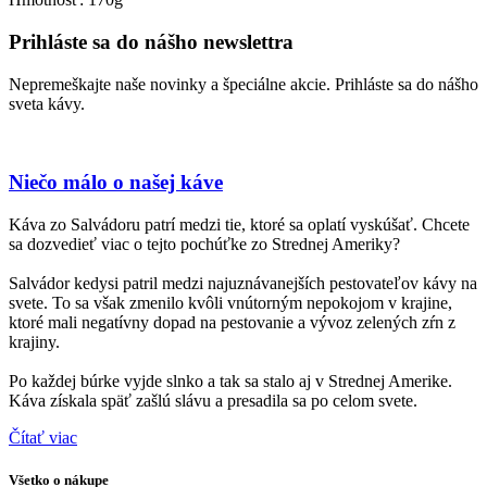
Prihláste sa do nášho newslettra
Nepremeškajte naše novinky a špeciálne akcie. Prihláste sa do nášho
sveta kávy.
Niečo málo o našej káve
Káva zo Salvádoru patrí medzi tie, ktoré sa oplatí vyskúšať. Chcete
sa dozvedieť viac o tejto pochúťke zo Strednej Ameriky?
Salvádor kedysi patril medzi najuznávanejších pestovateľov kávy na
svete. To sa však zmenilo kvôli vnútorným nepokojom v krajine,
ktoré mali negatívny dopad na pestovanie a vývoz zelených zŕn z
krajiny.
Po každej búrke vyjde slnko a tak sa stalo aj v Strednej Amerike.
Káva získala späť zašlú slávu a presadila sa po celom svete.
Čítať viac
Všetko o nákupe