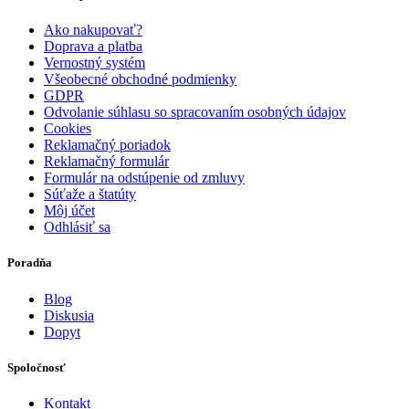
Ako nakupovať?
Doprava a platba
Vernostný systém
Všeobecné obchodné podmienky
GDPR
Odvolanie súhlasu so spracovaním osobných údajov
Cookies
Reklamačný poriadok
Reklamačný formulár
Formulár na odstúpenie od zmluvy
Súťaže a štatúty
Môj účet
Odhlásiť sa
Poradňa
Blog
Diskusia
Dopyt
Spoločnosť
Kontakt