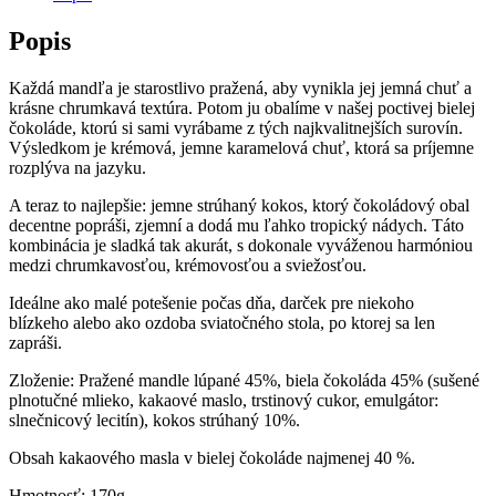
Popis
Každá mandľa je starostlivo pražená, aby vynikla jej jemná chuť a
krásne chrumkavá textúra. Potom ju obalíme v našej poctivej bielej
čokoláde, ktorú si sami vyrábame z tých najkvalitnejších surovín.
Výsledkom je krémová, jemne karamelová chuť, ktorá sa príjemne
rozplýva na jazyku.
A teraz to najlepšie: jemne strúhaný kokos, ktorý čokoládový obal
decentne popráši, zjemní a dodá mu ľahko tropický nádych. Táto
kombinácia je sladká tak akurát, s dokonale vyváženou harmóniou
medzi chrumkavosťou, krémovosťou a sviežosťou.
Ideálne ako malé potešenie počas dňa, darček pre niekoho
blízkeho alebo ako ozdoba sviatočného stola, po ktorej sa len
zapráši.
Zloženie: Pražené mandle lúpané 45%, biela čokoláda 45% (sušené
plnotučné mlieko, kakaové maslo, trstinový cukor, emulgátor:
slnečnicový lecitín), kokos strúhaný 10%.
Obsah kakaového masla v bielej čokoláde najmenej 40 %.
Hmotnosť: 170g