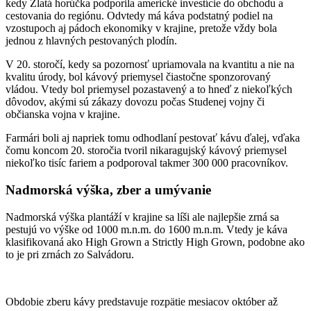
kedy Zlatá horúčka podporila americké investície do obchodu a
cestovania do regiónu. Odvtedy má káva podstatný podiel na
vzostupoch aj pádoch ekonomiky v krajine, pretože vždy bola
jednou z hlavných pestovaných plodín.
V 20. storočí, kedy sa pozornosť upriamovala na kvantitu a nie na
kvalitu úrody, bol kávový priemysel čiastočne sponzorovaný
vládou. Vtedy bol priemysel pozastavený a to hneď z niekoľkých
dôvodov, akými sú zákazy dovozu počas Studenej vojny či
občianska vojna v krajine.
Farmári boli aj napriek tomu odhodlaní pestovať kávu ďalej, vďaka
čomu koncom 20. storočia tvoril nikaragujský kávový priemysel
niekoľko tisíc fariem a podporoval takmer 300 000 pracovníkov.
Nadmorská výška, zber a umývanie
Nadmorská výška plantáží v krajine sa líši ale najlepšie zrná sa
pestujú vo výške od 1000 m.n.m. do 1600 m.n.m. Vtedy je káva
klasifikovaná ako High Grown a Strictly High Grown, podobne ako
to je pri zrnách zo Salvádoru.
Obdobie zberu kávy predstavuje rozpätie mesiacov október až