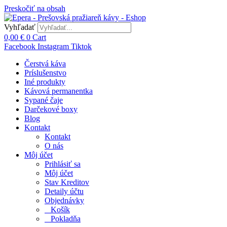
Preskočiť na obsah
Vyhľadať
0,00
€
0
Cart
Facebook
Instagram
Tiktok
Čerstvá káva
Príslušenstvo
Iné produkty
Kávová permanentka
Sypané čaje
Darčekové boxy
Blog
Kontakt
Kontakt
O nás
Môj účet
Prihlásiť sa
Môj účet
Stav Kreditov
Detaily účtu
Objednávky
Košík
Pokladňa