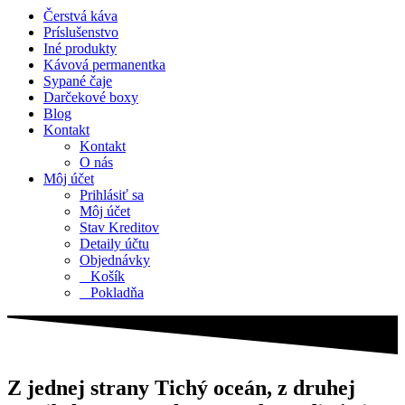
Čerstvá káva
Príslušenstvo
Iné produkty
Kávová permanentka
Sypané čaje
Darčekové boxy
Blog
Kontakt
Kontakt
O nás
Môj účet
Prihlásiť sa
Môj účet
Stav Kreditov
Detaily účtu
Objednávky
Košík
Pokladňa
Z jednej strany Tichý oceán, z druhej