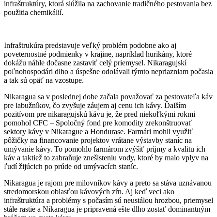
infraštruktúry, ktorá slúžila na zachovanie tradičného pestovania bez
použitia chemikálií.
Infraštrukúra predstavuje veľký problém podobne ako aj
poveternostné podmienky v krajine, napríklad hurikány, ktoré
dokážu náhle dočasne zastaviť celý priemysel. Nikaragujskí
poľnohospodári dlho a úspešne odolávali týmto nepriazniam počasia
a tak sú opäť na vzostupe.
Nikaragua sa v poslednej dobe začala považovať za pestovateľa káv
pre labužníkov, čo zvyšuje záujem aj cenu ich kávy. Ďalším
pozitívom pre nikaragujskú kávu je, že pred niekoľkými rokmi
pomohol CFC – Spoločný fond pre komodity zrekonštruovať
sektory kávy v Nikarague a Hondurase. Farmári mohli využiť
pôžičky na financovanie projektov vrátane výstavby staníc na
umývanie kávy. To pomohlo farmárom zvýšiť príjmy a kvalitu ich
káv a taktiež to zabraňuje znešisteniu vody, ktoré by malo vplyv na
ľudí žijúcich po prúde od umývacích staníc.
Nikaragua je rajom pre milovníkov kávy a preto sa stáva uznávanou
stredomorskou oblasťou kávových zŕn. Aj keď veci ako
infraštruktúra a problémy s počasím sú neustálou hrozbou, priemysel
stále rastie a Nikaragua je pripravená ešte dlho zostať dominantným