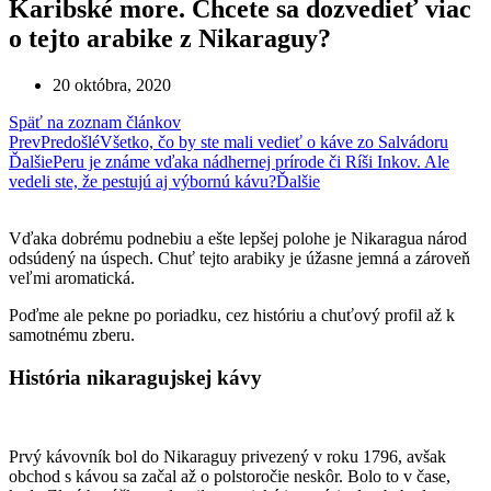
Karibské more. Chcete sa dozvedieť viac
o tejto arabike z Nikaraguy?
20 októbra, 2020
Späť na zoznam článkov
Prev
Predošlé
Všetko, čo by ste mali vedieť o káve zo Salvádoru
Ďalšie
Peru je známe vďaka nádhernej prírode či Ríši Inkov. Ale
vedeli ste, že pestujú aj výbornú kávu?
Ďalšie
Vďaka dobrému podnebiu a ešte lepšej polohe je Nikaragua národ
odsúdený na úspech. Chuť tejto arabiky je úžasne jemná a zároveň
veľmi aromatická.
Poďme ale pekne po poriadku, cez históriu a chuťový profil až k
samotnému zberu.
História nikaragujskej kávy
Prvý kávovník bol do Nikaraguy privezený v roku 1796, avšak
obchod s kávou sa začal až o polstoročie neskôr. Bolo to v čase,