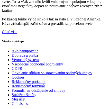
svete. To sa však zmenilo kvôli vnútorným nepokojom v krajine,
ktoré mali negatívny dopad na pestovanie a vývoz zelených zŕn z
krajiny.
Po každej búrke vyjde slnko a tak sa stalo aj v Strednej Amerike.
Káva získala späť zašlú slávu a presadila sa po celom svete.
Čítať viac
Všetko o nákupe
Ako nakupovať?
Doprava a platba
Vernostný systém
Všeobecné obchodné podmienky
GDPR
Odvolanie súhlasu so spracovaním osobných údajov
Cookies
Reklamačný poriadok
Reklamačný formulár
Formulár na odstúpenie od zmluvy
Súťaže a štatúty
Môj účet
Odhlásiť sa