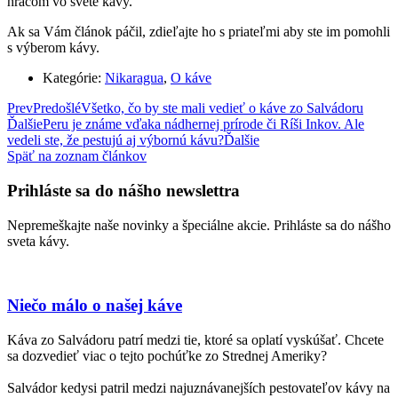
hráčom vo svete kávy.
Ak sa Vám článok páčil, zdieľajte ho s priateľmi aby ste im pomohli
s výberom kávy.
Kategórie:
Nikaragua
,
O káve
Prev
Predošlé
Všetko, čo by ste mali vedieť o káve zo Salvádoru
Ďalšie
Peru je známe vďaka nádhernej prírode či Ríši Inkov. Ale
vedeli ste, že pestujú aj výbornú kávu?
Ďalšie
Späť na zoznam článkov
Prihláste sa do nášho newslettra
Nepremeškajte naše novinky a špeciálne akcie. Prihláste sa do nášho
sveta kávy.
Niečo málo o našej káve
Káva zo Salvádoru patrí medzi tie, ktoré sa oplatí vyskúšať. Chcete
sa dozvedieť viac o tejto pochúťke zo Strednej Ameriky?
Salvádor kedysi patril medzi najuznávanejších pestovateľov kávy na