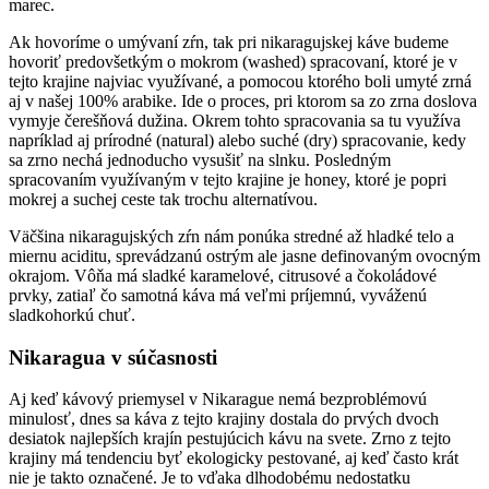
marec.
Ak hovoríme o umývaní zŕn, tak pri nikaragujskej káve budeme
hovoriť predovšetkým o mokrom (washed) spracovaní, ktoré je v
tejto krajine najviac využívané, a pomocou ktorého boli umyté zrná
aj v našej 100% arabike. Ide o proces, pri ktorom sa zo zrna doslova
vymyje čerešňová dužina. Okrem tohto spracovania sa tu využíva
napríklad aj prírodné (natural) alebo suché (dry) spracovanie, kedy
sa zrno nechá jednoducho vysušiť na slnku. Posledným
spracovaním využívaným v tejto krajine je honey, ktoré je popri
mokrej a suchej ceste tak trochu alternatívou.
Väčšina nikaragujských zŕn nám ponúka stredné až hladké telo a
miernu aciditu, sprevádzanú ostrým ale jasne definovaným ovocným
okrajom. Vôňa má sladké karamelové, citrusové a čokoládové
prvky, zatiaľ čo samotná káva má veľmi príjemnú, vyváženú
sladkohorkú chuť.
Nikaragua v súčasnosti
Aj keď kávový priemysel v Nikarague nemá bezproblémovú
minulosť, dnes sa káva z tejto krajiny dostala do prvých dvoch
desiatok najlepších krajín pestujúcich kávu na svete. Zrno z tejto
krajiny má tendenciu byť ekologicky pestované, aj keď často krát
nie je takto označené. Je to vďaka dlhodobému nedostatku