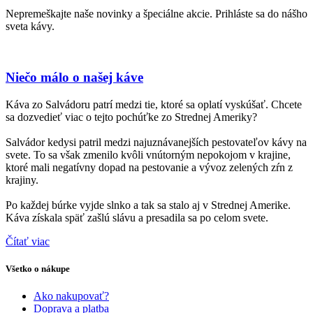
Nepremeškajte naše novinky a špeciálne akcie. Prihláste sa do nášho
sveta kávy.
Niečo málo o našej káve
Káva zo Salvádoru patrí medzi tie, ktoré sa oplatí vyskúšať. Chcete
sa dozvedieť viac o tejto pochúťke zo Strednej Ameriky?
Salvádor kedysi patril medzi najuznávanejších pestovateľov kávy na
svete. To sa však zmenilo kvôli vnútorným nepokojom v krajine,
ktoré mali negatívny dopad na pestovanie a vývoz zelených zŕn z
krajiny.
Po každej búrke vyjde slnko a tak sa stalo aj v Strednej Amerike.
Káva získala späť zašlú slávu a presadila sa po celom svete.
Čítať viac
Všetko o nákupe
Ako nakupovať?
Doprava a platba