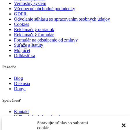
Vernostný systém
Všeobecné obchodné podmienky
GDPR
Odvolanie súhlasu so spracovaním osobných údajov
Cookies
Reklamačný poriadok
Reklamačný formulár
Formulár na odstúpenie od zmluvy
Súťaže a štatúty
Môj účet
Odhlásiť sa
Poradňa
Blog
Diskusia
Dopyt
Spoločnosť
Kontakt
Veľkoobchodná spolupráca
Spravujte súhlas so súbormi
cookie
Kontaktujte nás