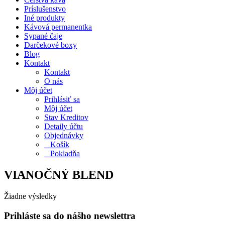
Príslušenstvo
Iné produkty
Kávová permanentka
Sypané čaje
Darčekové boxy
Blog
Kontakt
Kontakt
O nás
Môj účet
Prihlásiť sa
Môj účet
Stav Kreditov
Detaily účtu
Objednávky
Košík
Pokladňa
VIANOČNÝ BLEND
Žiadne výsledky
Prihláste sa do nášho newslettra